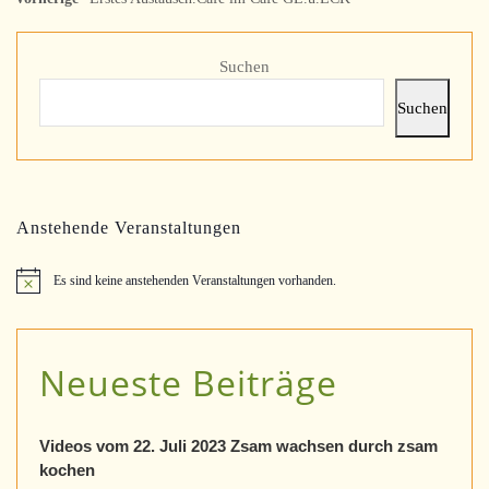
Suchen
Suchen
Anstehende Veranstaltungen
Es sind keine anstehenden Veranstaltungen vorhanden.
H
i
n
w
e
Neueste Beiträge
i
s
Videos vom 22. Juli 2023 Zsam wachsen durch zsam
kochen